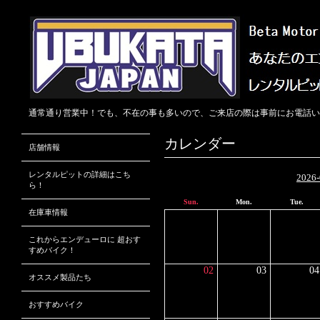
通常通り営業中！でも、不在の事も多いので、ご来店の際は事前にお電話いただける
カレンダー
店舗情報
レンタルピットの詳細はこち
2026-
ら！
Sun.
Mon.
Tue.
在庫車情報
これからエンデューロに 超おす
すめバイク！
02
03
04
オススメ製品たち
おすすめバイク