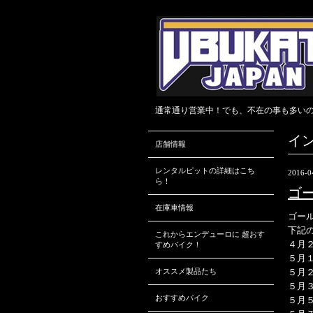
通常通り営業中！でも、不在の事も多いので、
イ
店舗情報
レンタルピットの詳細はこち
2016-0
ら！
ゴ
在庫車情報
ゴー
下記
これからエンデューロに 超おす
４月
すめバイク！
５月
オススメ製品たち
５月
５月
おすすめバイク
５月