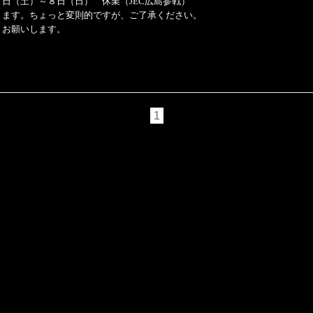
７日（土）～８日（日） 休業（JEC広島参戦）
ります。ちょっと変則的ですが、ご了承ください。
くお願いします。
1