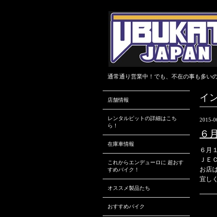
通常通り営業中！でも、不在の事も多いので、
イ
店舗情報
レンタルピットの詳細はこち
2015-0
ら！
６
在庫車情報
６月
ＪＥ
これからエンデューロに 超おす
お店
すめバイク！
宜し
オススメ製品たち
おすすめバイク